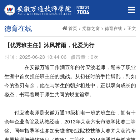
德育在线
首页
>
党群之窗
>
德育在线
> 正文
【优秀班主任】沐风栉雨，化爱为行
时间：2025-06-23 13:44:06
点击量：
0
次
在安徽万通工作满五年的付应波老师，迎来了职业
生涯中首次担任班主任的挑战。从初任时的手忙脚乱，到如
今的游刃有余，他在与学生的朝夕相处中，正以双向成长的
姿态，书写着属于师生共同的蜕变篇章。
付应波老师是安徽万通19级机电一班的班主任，拥有十
余年企业高管及从教经验，2013年荣获六安市教学比赛二等
奖、同年指导学生参加安徽省职业院校技能大赛并荣获汽车
电器检测与维修项目（单项）二等奖、2014年通过安徽省技